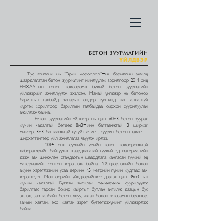
БЕТОН ЗУУРМАГИЙН
ҮЙЛДВЭР
Тус компани нь “Эрин хороолол”-ын барилгын ажилд
шаардлагатай бетон зуурмагийг нийлүүлэх зорилгоор 2014 онд
БНХАУ-ын тоног төхөөрөмж бүхий бетон зуурмагийн
үйлдвэрийг ажиллуулж эхэлсэн. Манай үйлдвэр нь бетоноо
барилгын талбайд чанарын өндөр түвшинд цаг алдалгүй
хүргэх зорилгоор барилгын талбайдаа ойрхон суурилуулан
ажиллаж байна.
Бетон зуурмагийн үйлдвэр нь цагт 60м3 бетон зуурах
хүчин чадалтай бөгөөд 8м3-ийн багтаамжтай 3 ширхэг
миксер, 3м3 багтаамжтай дугуйт ачигч, суурин бетон шахагч 1
ширхэгтэйгээр үйл ажиллагаа явуулж ирлээ.
2014 онд сүүлийн үеийн тоног төхөөрөмжтэй
лабораторийг байгуулж шаардлагатай түүхий эд материалийн
дээж авч шинжлэн стандартын шаардлага хангасан түүхий эд
материалийг сонгон хэрэглэж байна. Үйлдвэрлэлийн болон
ахуйн хэрэглээний усаа өөрийн 45 метрийн гүний худгаас авч
хэрэглэдэг. Мөн өөрийн үйлдвэрийнхээ дэргэд цагт 35м3-ын
хүчин чадалтай Бутлан ангилах төхөөрөмж суурилуулж
барилгаас гарсан бохир хайргыг бутлан ангилж даацын бус
эдлэл, зам талбайн бетон, ялуу, явган болон автозамын бродюр,
замын хавтан, эко хавтан зэрэг бүтээгдэхүнийг үйлдвэрлэж
байна.