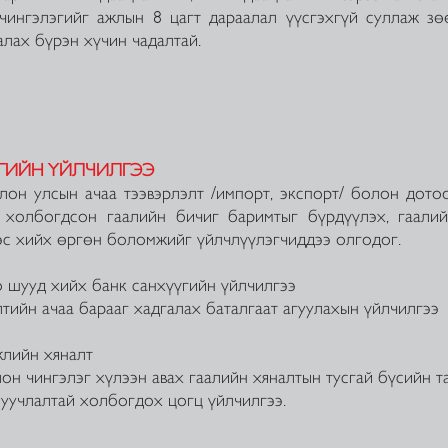
чингэлэгийг ажлын 8 цагт дараалал үүсгэхгүй суллаж з
алах бүрэн хүчин чадалтай.
ЭГИЙН ҮЙЛЧИЛГЭЭ
н улсын ачаа тээвэрлэлт /импорт, экспорт/ болон до
эй холбогдсон гаалийн бичиг баримтыг бүрдүүлэх, га
ээс хийх өргөн боломжийг үйлчлүүлэгчиддээ олгодог.
ууд хийх банк санхүүгийн үйлчилгээ
ийн ачаа барааг хадгалах баталгаат агуулахын үйлчилгээ
ийн хяналт
 чингэлэг хүлээн авах гаалийн хяналтын тусгай бүсийн т
лалтай холбогдох цогц үйлчилгээ.