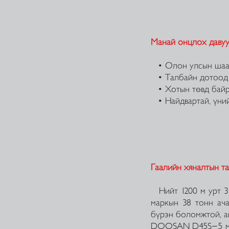
Манай онцлох давуу
• Олон улсын шаар
• Талбайн дотоод 
• Хотын төвд байрш
• Найдвартай, үний
Гаалийн хяналтын та
Нийт 1200 м урт 3 
маркын 38 тонн ач
бүрэн боломжтой, а
DOOSAN D45S-5 марк