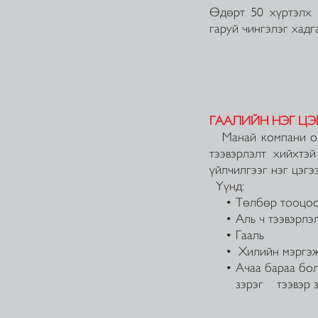
Өдөрт 50 хүртэлх 
гаруй чингэлэг хадг
ГААЛИЙН НЭГ Ц
Манай компани оло
тээвэрлэлт хийхт
үйлчилгээг нэг цэг
Үүнд:
• Төлбөр тооцоо ш
• Аль ч тээвэрлэлт
• Гааль
• Хилийн мэргэжл
• Ачаа бараа болон
зэрэг тээвэр зууч