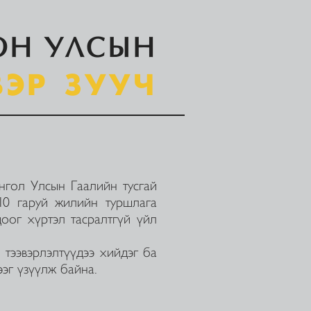
ОН УЛСЫН
ВЭР ЗУУЧ
гол Улсын Гаалийн тусгай
10 гаруй жилийн туршлага
оог хүртэл тасралтгүй үйл
 тээвэрлэлтүүдээ хийдэг ба
ээг үзүүлж байна.