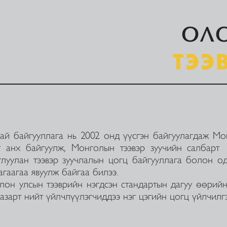
ОЛ
ТЭЭ
 байгууллага нь 2002 онд үүсгэн байгуулагдаж Мон
г анх байгуулж, Монголын тээвэр зуучийн салбарт 
тлуулан тээвэр зуучлалын цогц байгууллага болон од
гаагаа явуулж байгаа билээ.
он улсын тээврийн нэгдсэн стандартын дагуу өөрийн
газарт нийт үйлчлүүлэгчиддээ нэг цэгийн цогц үйлчилг