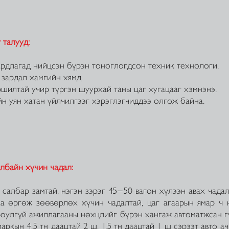
 талууд:
длагад нийцсэн бүрэн тоноглогдсон техник технологи.
зардал хамгийн хямд.
илтай учир түргэн шуурхай таны цаг хугацааг хэмнэнэ.
н уян хатан үйлчилгээг хэрэглэгчиддээ олгож байна.
лбайн хүчин чадал:
салбар замтай, нэгэн зэрэг 45-50 вагон хүлээн авах чад
аа өргөж зөөвөрлөх хүчин чадалтай, цаг агаарын ямар ч
юулгүй ажиллагааны нөхцлийг бүрэн хангаж автоматжсан г
ын 4.5 тн даацтай 2 ш, 1.5 тн даацтай 1 ш сэрээт авто ач