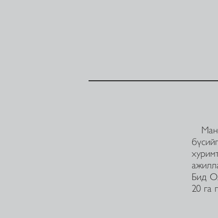
Манай
бүсий
хурим
ажилла
Бид Ол
20 га 