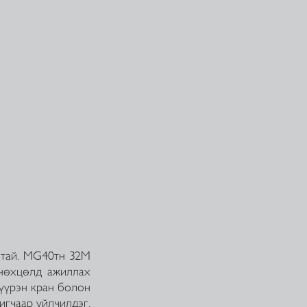
алтай. MG40тн 32M
 нөхцөлд ажиллах
үүрэн кран болон
игчаар үйлчилдэг.