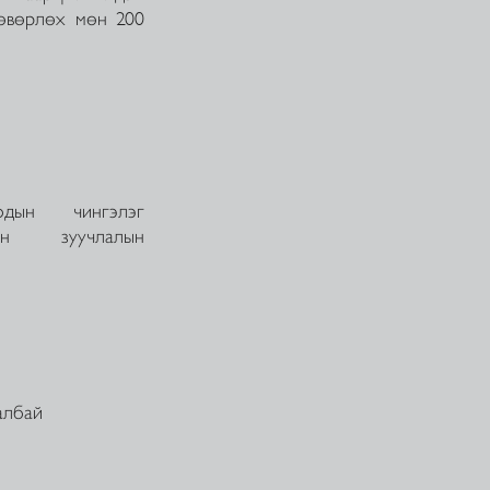
өөвөрлөх мөн 200
тоодын чингэлэг
алийн зуучлалын
албай