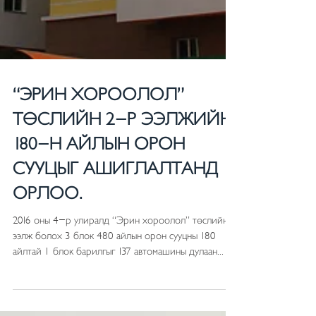
“ЭРИН ХОРООЛОЛ”
ТӨСЛИЙН 2-Р ЭЭЛЖИЙН
180-Н АЙЛЫН ОРОН
СУУЦЫГ АШИГЛАЛТАНД
ОРЛОО.
2016 оны 4-р улиралд “Эрин хороолол” төслийн II
ээлж болох 3 блок 480 айлын орон сууцны 180
айлтай 1 блок барилгыг 137 автомашины дулаан...