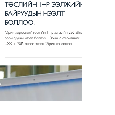
“ЭРИН ХОРООЛОЛ”
ТӨСЛИЙН 1-Р ЭЭЛЖИЙН
БАЙРУУДЫН НЭЭЛТ
БОЛЛОО.
"Эрин хороолол" төслийн 1-р ээлжийн 550 айлын
орон сууцны нээлт боллоо. “Эрин Интернэшнл”
ХХК нь 2013 оноос эхлэн “Эрин хороолол”
төслийг...