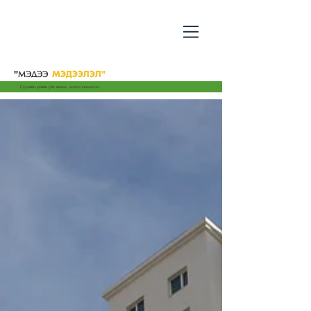
"
МЭДЭЭ
МЭДЭЭЛЭЛ"
Сүүлийн үеийн үйл явдал, мэдээ мэдээлэл