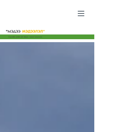
"
МЭДЭЭ
МЭДЭЭЛЭЛ"
Сүүлийн үеийн үйл явдал, мэдээ мэдээлэл