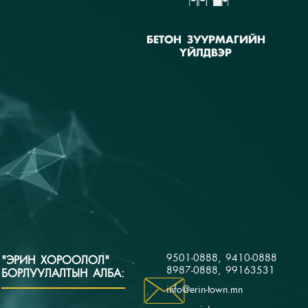
БЕТОН ЗУУРМАГИЙН
ҮЙЛДВЭР
9501-0888, 9410-0888
"ЭРИН ХОРООЛОЛ"
8987-0888, 99163531
БОРЛУУЛАЛТЫН АЛБА:
info@erin-town.mn