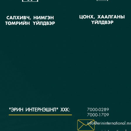
ЦОНХ, ХААЛГАНЫ
САЛХИВЧ, НИМГЭН
ҮЙЛДВЭР
ТӨМРИЙН ҮЙЛДВЭР
"ЭРИН ИНТЕРНЭШНЛ" ХХК:
7000-0289
7000-1709
info@erininternational.m