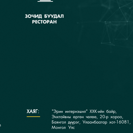
ЗОЧИД БУУДАЛ
РЕСТОРАН
ХАЯГ:
"Эрин интернэшнл" ХХК-ийн байр,
Энхтайвны өргөн чөлөө, 20-р хороо,
Баянгол дүүрэг, Улаанбаатар хот-16081,
n
Монгол Улс